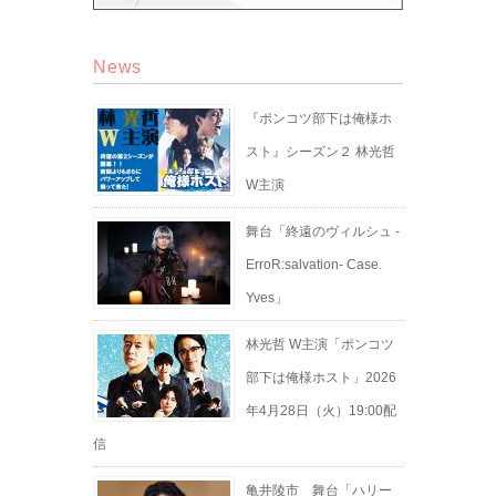
News
『ポンコツ部下は俺様ホ
スト』シーズン２ 林光哲
W主演
舞台「終遠のヴィルシュ -
ErroR:salvation- Case.
Yves」
林光哲 W主演「ポンコツ
部下は俺様ホスト」2026
年4月28日（火）19:00配
信
亀井陵市 舞台「ハリー