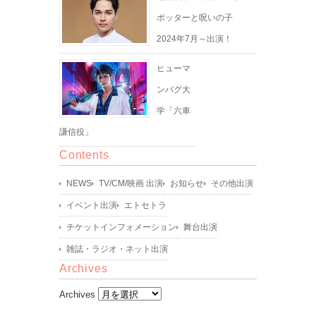
ポッターと呪いの子
2024年7月～出演！
ヒューマ
ンバグ大
学「六車
謙信役」
Contents
NEWS
TV/CM/映画 出演
お知らせ
その他出演
イベント出演
エトセトラ
チケットインフォメーション
舞台出演
雑誌・ラジオ・ネット出演
Archives
Archives