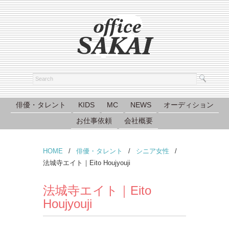
俳優・タレント
KIDS
MC
NEWS
オーディション
お仕事依頼
会社概要
HOME
/
俳優・タレント
/
シニア女性
/
法城寺エイト｜Eito Houjyouji
法城寺エイト｜Eito
Houjyouji