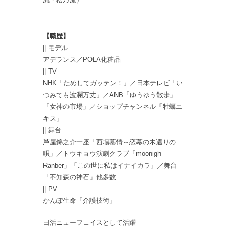
【職歴】
|| モデル
アデランス／POLA化粧品
|| TV
NHK「ためしてガッテン！」／日本テレビ「い
つみても波瀾万丈」／ANB「ゆうゆう散歩」
「女神の市場」／ショップチャンネル「牡蠣エ
キス」
|| 舞台
芦屋錦之介一座「西場慕情～恋幕の木遣りの
唄」／トウキョウ演劇クラブ「moonigh
Ranber」「この世に私はイナイカラ」／舞台
「不知森の神石」他多数
|| PV
かんぽ生命「介護技術」
日活ニューフェイスとして活躍