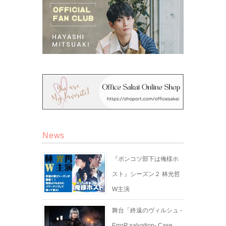
News
『ポンコツ部下は俺様ホ
スト』シーズン２ 林光哲
W主演
舞台「終遠のヴィルシュ -
ErroR:salvation- Case.