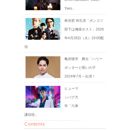
Yves」
林光哲 W主演「ポンコツ
部下は俺様ホスト」2026
年4月28日（火）19:00配
信
亀井陵市 舞台「ハリー
ポッターと呪いの子
2024年7月～出演！
ヒューマ
ンバグ大
学「六車
謙信役」
Contents