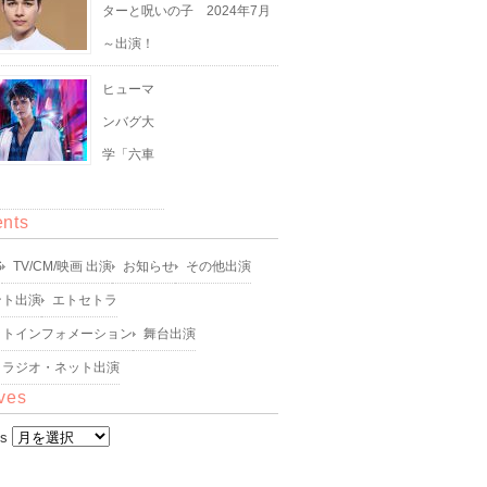
ターと呪いの子 2024年7月
～出演！
ヒューマ
ンバグ大
学「六車
」
ents
S
TV/CM/映画 出演
お知らせ
その他出演
ント出演
エトセトラ
ットインフォメーション
舞台出演
・ラジオ・ネット出演
ves
es