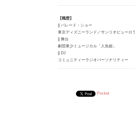
【職歴】
|| パレード・ショー
東京ディズニーランド／サンリオピューロ
|| 舞台
劇団東少ミュージカル「人魚姫」
|| DJ
コミュニティーラジオパーソナリティー
Pocket