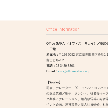
Office Information
Office SAKAI（オフィス サカイ）／株
二三館
所在地：
〒156-0052 東京都世田谷区経堂1-
富士ビル202
電話：
03-3439-8361
Email：
info@office-sakai.co.jp
【Works】
司会、ナレーター、DJ、イベントコンパニ
の派遣業務／歌手、タレント、役者等キャ
グ業務／ナレーション、館内放送等の録音
ベント企画、運営業務／新人社員研修、社