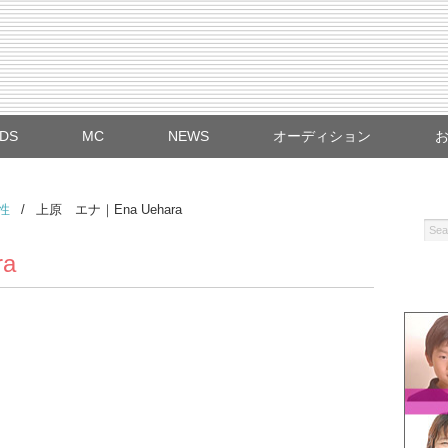
IDS
MC
NEWS
オーディション
女性
/
上原 エナ｜Ena Uehara
a