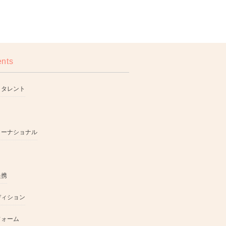
ents
・タレント
ターナショナル
提携
ディション
フォーム