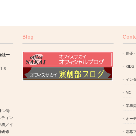
Blog
Cont
俳優
式会社一
KIDS
11-6
イン
MC
業務
オン等
スティン
オー
業務／イ
員研修、
応募