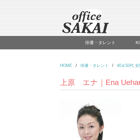
俳優・タレント
K
HOME
/
俳優・タレント
/
40＆50代 
上原 エナ｜Ena Uehar