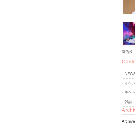
謙信役
Cont
NEW
イベ
チケ
雑誌
Archi
Archiv