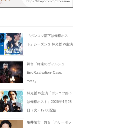
s
『ポンコツ部下は俺様ホス
ト』シーズン２ 林光哲 W主演
舞台「終遠のヴィルシュ -
ErroR:salvation- Case.
Yves」
林光哲 W主演「ポンコツ部下
は俺様ホスト」2026年4月28
日（火）19:00配信
亀井陵市 舞台「ハリーポッ