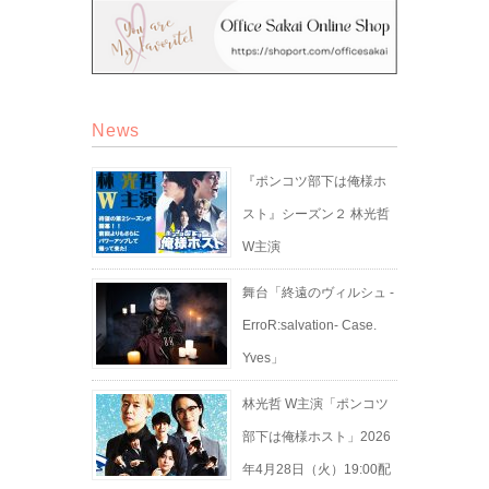
News
『ポンコツ部下は俺様ホ
スト』シーズン２ 林光哲
W主演
舞台「終遠のヴィルシュ -
ErroR:salvation- Case.
Yves」
林光哲 W主演「ポンコツ
部下は俺様ホスト」2026
年4月28日（火）19:00配