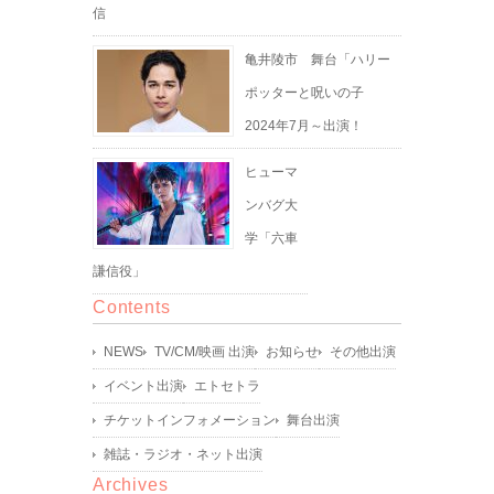
信
亀井陵市 舞台「ハリー
ポッターと呪いの子
2024年7月～出演！
ヒューマ
ンバグ大
学「六車
謙信役」
Contents
NEWS
TV/CM/映画 出演
お知らせ
その他出演
イベント出演
エトセトラ
チケットインフォメーション
舞台出演
雑誌・ラジオ・ネット出演
Archives