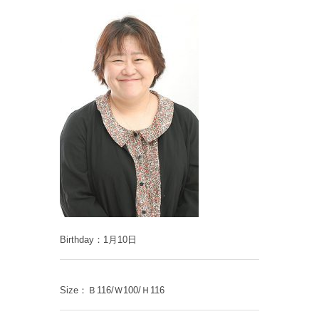
Birthday：1月10日
Size：Ｂ116/Ｗ100/Ｈ116