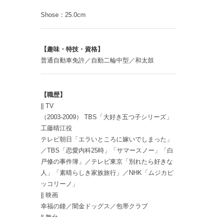
Shose：25.0cm
【趣味・特技・資格】
普通自動車免許／自動二輪中型／和太鼓
【職歴】
|| TV
（2003-2009） TBS「大好き五つ子シリーズ」
工藤晴江役
テレビ朝日「エラいところに嫁いでしまった」
／TBS「恋愛内科25時」「サマースノー」「白
戸修の事件簿」／テレビ東京「別れたら好きな
人」「素晴らしき家族旅行」／NHK「ムジカピ
ッコリーノ」
|| 映画
幸福の鐘／闇金ドッグス／包帯クラブ