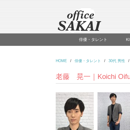
俳優・タレント
K
HOME
/
俳優・タレント
/
30代 男性
老藤 晃一｜Koichi Oifuj