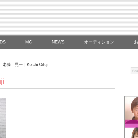
IDS
MC
NEWS
オーディション
/
老藤 晃一｜Koichi Oifuji
i