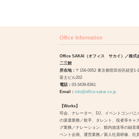
Office Information
Office SAKAI（オフィス サカイ）／株
二三館
所在地：
〒156-0052 東京都世田谷区経堂1-
富士ビル202
電話：
03-3439-8361
Email：
info@office-sakai.co.jp
【Works】
司会、ナレーター、DJ、イベントコンパニ
の派遣業務／歌手、タレント、役者等キャ
グ業務／ナレーション、館内放送等の録音
ベント企画、運営業務／新人社員研修、社