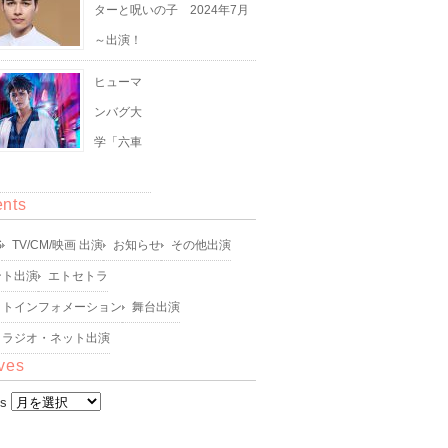
ターと呪いの子 2024年7月
～出演！
ヒューマ
ンバグ大
学「六車
」
ents
S
TV/CM/映画 出演
お知らせ
その他出演
ント出演
エトセトラ
ットインフォメーション
舞台出演
・ラジオ・ネット出演
ves
es