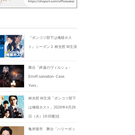
s
『ポンコツ部下は俺様ホス
ト』シーズン２ 林光哲 W主演
舞台「終遠のヴィルシュ -
ErroR:salvation- Case.
Yves」
林光哲 W主演「ポンコツ部下
は俺様ホスト」2026年4月28
日（火）19:00配信
亀井陵市 舞台「ハリーポッ