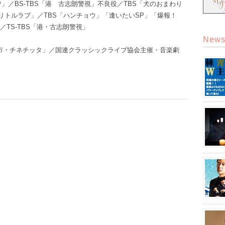
ワ」／BS-TBS「港 古志朗警視」不良役／TBS「犬のおまわり
リトルラブ」／TBS「ハンチョウ」「逢いたいSP」「爆報！
／TS-TBS「港・古志朗警視」
New
都市・チネチッタ」／国連クラッシックライブ協会主催・音楽劇