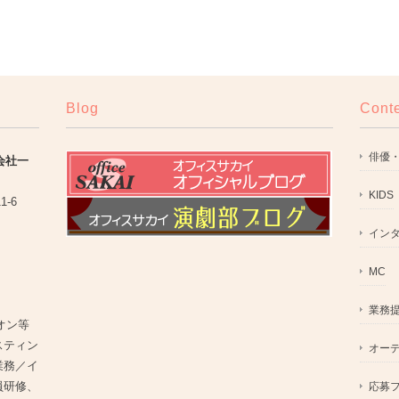
Blog
Cont
俳優
式会社一
KIDS
11-6
イン
MC
業務
オン等
スティン
オー
業務／イ
員研修、
応募