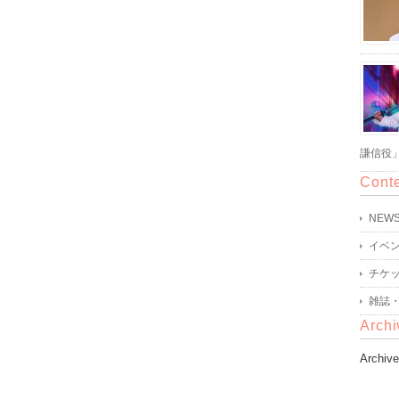
謙信役
Cont
NEW
イベ
チケ
雑誌
Archi
Archiv