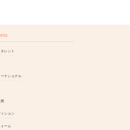
ents
・タレント
ターナショナル
提携
ディション
フォーム