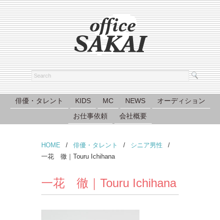
俳優・タレント
KIDS
MC
NEWS
オーディション
お仕事依頼
会社概要
HOME
/
俳優・タレント
/
シニア男性
/
一花 徹｜Touru Ichihana
一花 徹｜Touru Ichihana