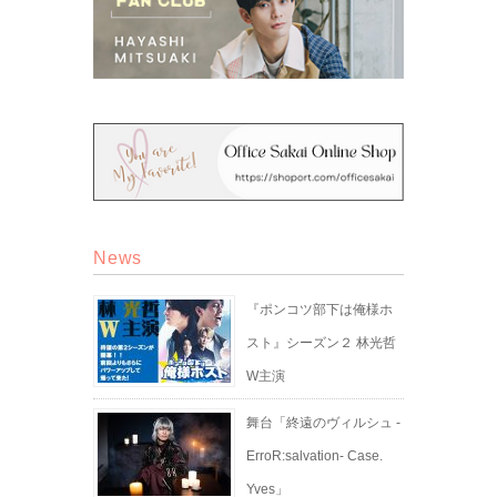
News
『ポンコツ部下は俺様ホ
スト』シーズン２ 林光哲
W主演
舞台「終遠のヴィルシュ -
ErroR:salvation- Case.
Yves」