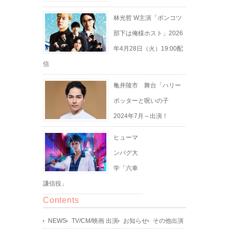
林光哲 W主演「ポンコツ
部下は俺様ホスト」2026
年4月28日（火）19:00配
信
亀井陵市 舞台「ハリー
ポッターと呪いの子
2024年7月～出演！
ヒューマ
ンバグ大
学「六車
謙信役」
Contents
NEWS
TV/CM/映画 出演
お知らせ
その他出演