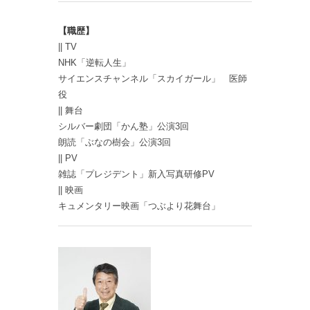
【職歴】
|| TV
NHK「逆転人生」
サイエンスチャンネル「スカイガール」 医師
役
|| 舞台
シルバー劇団「かん塾」公演3回
朗読「ぶなの樹会」公演3回
|| PV
雑誌「プレジデント」新入写真研修PV
|| 映画
キュメンタリー映画「つぶより花舞台」