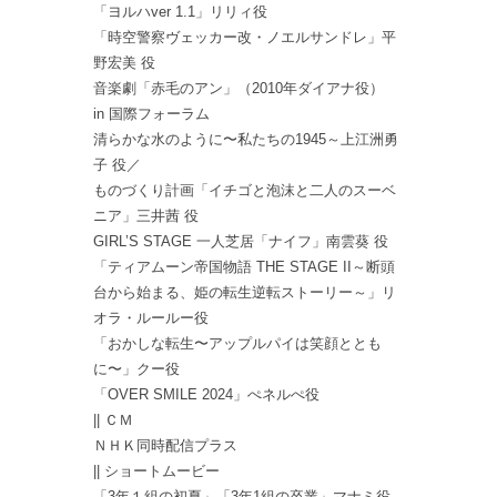
「ヨルハver 1.1」リリィ役
「時空警察ヴェッカー改・ノエルサンドレ」平
野宏美 役
音楽劇「赤毛のアン」（2010年ダイアナ役）
in 国際フォーラム
清らかな水のように〜私たちの1945～上江洲勇
子 役／
ものづくり計画「イチゴと泡沫と二人のスーベ
ニア」三井茜 役
GIRL’S STAGE 一人芝居「ナイフ」南雲葵 役
「ティアムーン帝国物語 THE STAGE II～断頭
台から始まる、姫の転生逆転ストーリー～」リ
オラ・ルールー役
「おかしな転生〜アップルパイは笑顔ととも
に〜」クー役
「OVER SMILE 2024」ぺネルぺ役
|| ＣＭ
ＮＨＫ同時配信プラス
|| ショートムービー
「3年１組の初夏」「3年1組の卒業」マナミ役