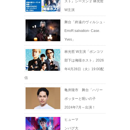
スト』シーズン２ 林光哲
W主演
舞台「終遠のヴィルシュ -
ErroR:salvation- Case.
Yves」
林光哲 W主演「ポンコツ
部下は俺様ホスト」2026
年4月28日（火）19:00配
信
亀井陵市 舞台「ハリー
ポッターと呪いの子
2024年7月～出演！
ヒューマ
ンバグ大