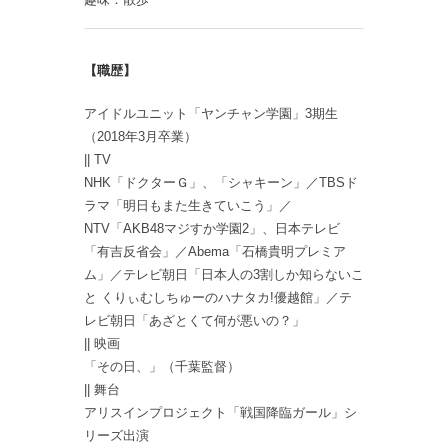
【職歴】
アイドルユニット「ヤンチャン学園」3期生
（2018年3月卒業）
|| TV
NHK「ドクターＧ」、「シャキーン」／TBSド
ラマ「明日もまた生きていこう」／
NTV「AKB48マジすか学園2」、日本テレビ
「有吉反省会」／Abema「石橋貴明プレミア
ム」／テレビ朝日「日本人の3割しか知らないこ
と くりぃむしちゅーのハナタカ!優越館」／テ
レビ朝日「あざとくて何が悪いの？」
|| 映画
「その日、」（千葉監督）
|| 舞台
アリスインプロジェクト「戦国降臨ガール」シ
リーズ出演