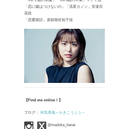
「恋に嘘はつけないの」「流星カノン」安達百
花役
「恋愛探訪」道頓堀佐知子役
【Find me online！】
ブログ：
和気香風～かきこうふう～
@madoka_hanai