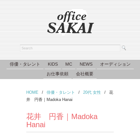
俳優・タレント
KIDS
MC
NEWS
オーディション
お仕事依頼
会社概要
HOME
/
俳優・タレント
/
20代 女性
/
花
井 円香｜Madoka Hanai
花井 円香｜Madoka
Hanai